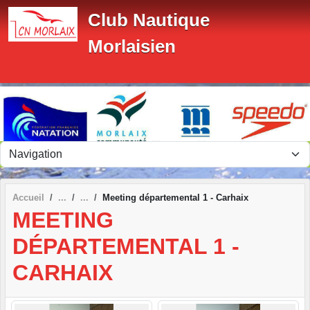
Panneau de gestion des cookies
Club Nautique
Morlaisien
Accueil
Meeting départemental 1 - Carhaix
MEETING
DÉPARTEMENTAL 1 -
CARHAIX