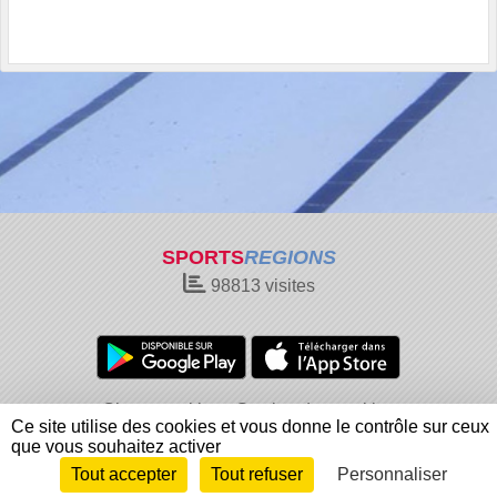
SPORTS
REGIONS
98813
visites
Charte cookies
Gestion des cookies
Ce site utilise des cookies et vous donne le contrôle sur ceux
Informations légales
Signaler un contenu inapproprié
que vous souhaitez activer
Tout accepter
Tout refuser
Personnaliser
Envie de participer ?
Connexion