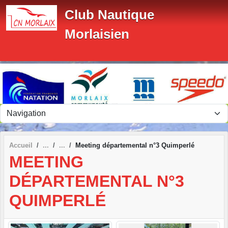
Panneau de gestion des cookies
Club Nautique
Morlaisien
Accueil
Meeting départemental n°3 Quimperlé
MEETING
DÉPARTEMENTAL N°3
QUIMPERLÉ