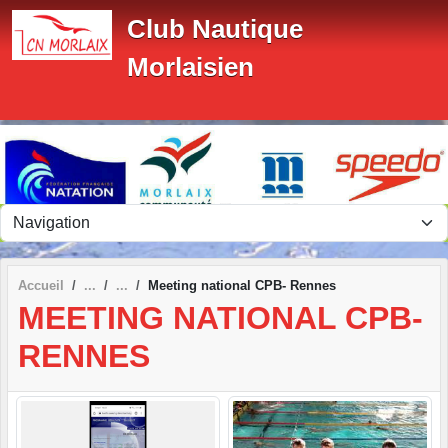
Panneau de gestion des cookies
Club Nautique
Morlaisien
Accueil
Meeting national CPB- Rennes
MEETING NATIONAL CPB-
RENNES