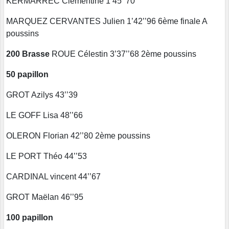
KERMARREC Clémentine 1’45’’70
MARQUEZ CERVANTES Julien 1’42’’96 6ème finale A
poussins
200 Brasse
ROUE Célestin 3’37’’68 2ème poussins
50 papillon
GROT Azilys 43’’39
LE GOFF Lisa 48’’66
OLERON Florian 42’’80 2ème poussins
LE PORT Théo 44’’53
CARDINAL vincent 44’’67
GROT Maëlan 46’’95
100 papillon