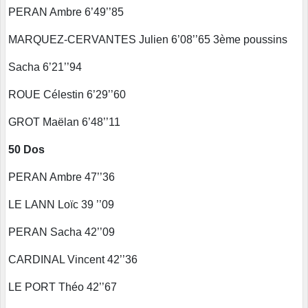
PERAN Ambre 6’49’’85
MARQUEZ-CERVANTES Julien 6’08’’65 3ème poussins
Sacha 6’21’’94
ROUE Célestin 6’29’’60
GROT Maëlan 6’48’’11
50 Dos
PERAN Ambre 47’’36
LE LANN Loïc 39 ’’09
PERAN Sacha 42’’09
CARDINAL Vincent 42’’36
LE PORT Théo 42’’67