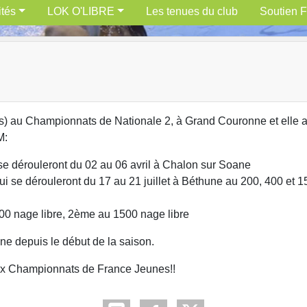
ités
LOK O'LIBRE
Les tenues du club
Soutien F
s) au Championnats de Nationale 2, à Grand Couronne et elle a 
M:
se dérouleront du 02 au 06 avril à Chalon sur Soane
i se dérouleront du 17 au 21 juillet à Béthune au 200, 400 et 
00 nage libre, 2ème au 1500 nage libre
ane depuis le début de la saison.
ux Championnats de France Jeunes!!