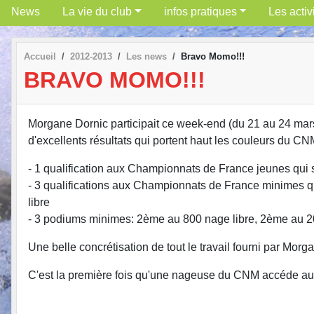
News
La vie du club
infos pratiques
Les activ
Accueil
2012-2013
Les news
Bravo Momo!!!
BRAVO MOMO!!!
Morgane Dornic participait ce week-end (du 21 au 24 mar
d'excellents résultats qui portent haut les couleurs du CN
- 1 qualification aux Championnats de France jeunes qui 
- 3 qualifications aux Championnats de France minimes qu
libre
- 3 podiums minimes: 2ème au 800 nage libre, 2ème au 2
Une belle concrétisation de tout le travail fourni par Morg
C'est la première fois qu'une nageuse du CNM accéde a