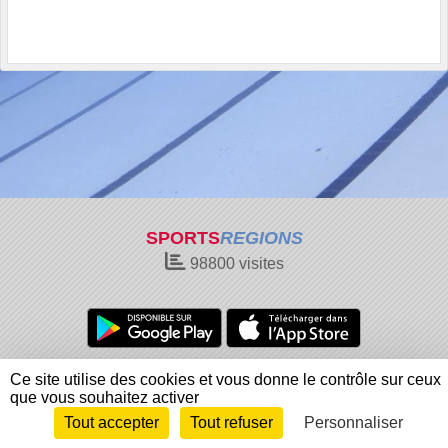
SPORTS
REGIONS
98800
visites
Charte cookies
Gestion des cookies
Ce site utilise des cookies et vous donne le contrôle sur ceux
Informations légales
Signaler un contenu inapproprié
que vous souhaitez activer
Tout accepter
Tout refuser
Personnaliser
Envie de participer ?
Connexion