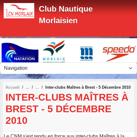
Panneau de gestion des cookies
Club Nautique
Morlaisien
Accueil
Inter-clubs Maîtres à Brest - 5 Décembre 2010
INTER-CLUBS MAÎTRES À
BREST - 5 DÉCEMBRE
2010
Le CNM s'est rendu en force aux inter-clubs Maîtres à la