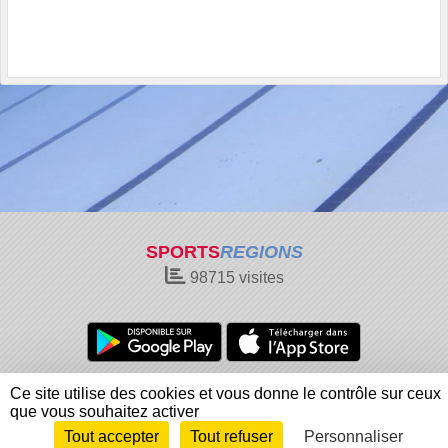
SPORTS
REGIONS
98715
visites
Charte cookies
Gestion des cookies
Ce site utilise des cookies et vous donne le contrôle sur ceux
Informations légales
Signaler un contenu inapproprié
que vous souhaitez activer
Tout accepter
Tout refuser
Personnaliser
Envie de participer ?
Connexion