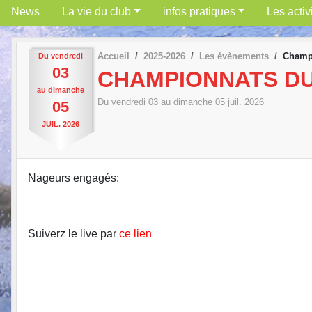
News
La vie du club
infos pratiques
Les activ
Accueil
2025-2026
Les évènements
Champi
Du
vendredi
03
CHAMPIONNATS DU
au
dimanche
Du
vendredi
03
au
dimanche
05
juil.
2026
05
JUIL.
2026
Nageurs engagés:
Suiverz le live par
ce lien