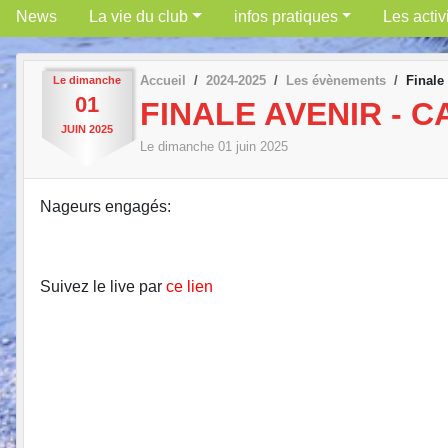
News
La vie du club
infos pratiques
Les activ
Accueil
2024-2025
Les évènements
Finale
Le
dimanche
01
FINALE AVENIR - C
JUIN
2025
Le
dimanche
01
juin
2025
Nageurs engagés:
Suivez le live par
ce lien