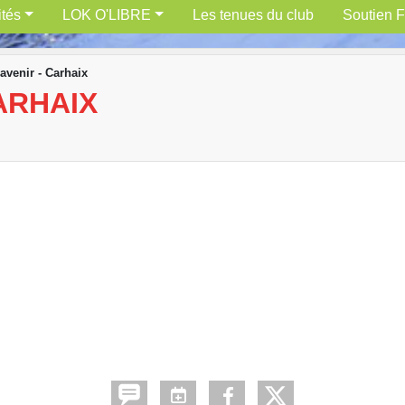
ités
LOK O'LIBRE
Les tenues du club
Soutien F
 avenir - Carhaix
ARHAIX