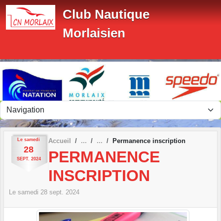
Panneau de gestion des cookies
Club Nautique
Morlaisien
Le
samedi
Accueil
Permanence inscription
28
PERMANENCE
SEPT.
2024
INSCRIPTION
Le
samedi
28
sept.
2024