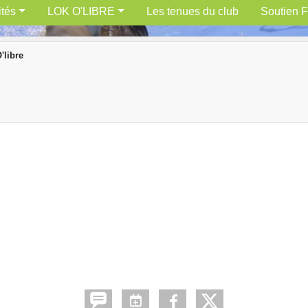
ités
LOK O'LIBRE
Les tenues du club
Soutien F
'libre