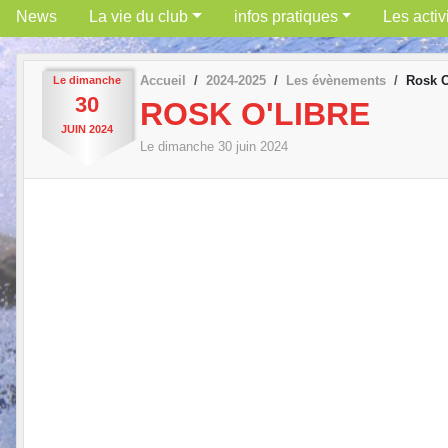
News
La vie du club
infos pratiques
Les activ
Accueil
2024-2025
Les évènements
Rosk O
Le
dimanche
30
ROSK O'LIBRE
JUIN
2024
Le
dimanche
30
juin
2024