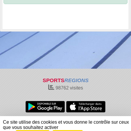
SPORTS
REGIONS
98762
visites
Charte cookies
Gestion des cookies
Ce site utilise des cookies et vous donne le contrôle sur ceux
Informations légales
Signaler un contenu inapproprié
que vous souhaitez activer