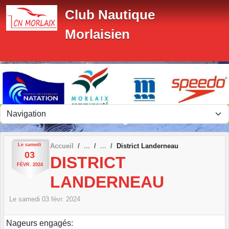
Panneau de gestion des cookies
Club Nautique
Morlaisien
Le
samedi
Accueil
District Landerneau
03
DISTRICT
FÉVR.
2024
LANDERNEAU
Le
samedi
03
févr.
2024
Nageurs engagés: