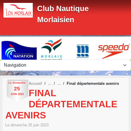
Panneau de gestion des cookies
Club Nautique
Morlaisien
Le
dimanche
Accueil
Final départementale avenirs
25
FINAL
JUIN
2023
DÉPARTEMENTALE
AVENIRS
Le
dimanche
25
juin
2023