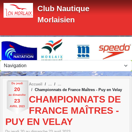
Panneau de gestion des cookies
Club Nautique
Morlaisien
Du
jeudi
Accueil
20
Championnats de France Maîtres - Puy en Velay
au
dimanche
CHAMPIONNATS DE
23
AVRIL
2023
FRANCE MAÎTRES -
PUY EN VELAY
Du
jeudi
20
au
dimanche
23
avril
2023