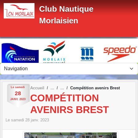
Panneau de gestion des cookies
Club Nautique
Morlaisien
Le
samedi
Accueil
Compétition avenirs Brest
28
COMPÉTITION
JANV.
2023
AVENIRS BREST
Le
samedi
28
janv.
2023