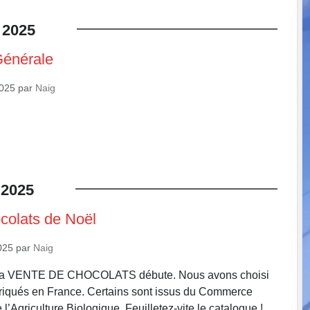
2025
énérale
2025
par
Naig
2025
colats de Noël
025
par
Naig
! La VENTE DE CHOCOLATS débute. Nous avons choisi
briqués en France. Certains sont issus du Commerce
 l’Agriculture Biologique. Feuilletez-vite le catalogue ! .