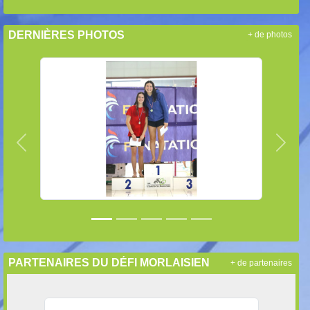
DERNIÈRES PHOTOS
+ de photos
Précedent
Suiva
PARTENAIRES DU DÉFI MORLAISIEN
+ de partenaires