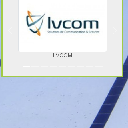
Précedent
Suivan
LVCOM