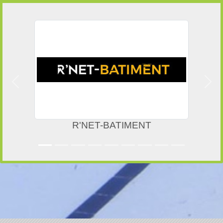
Précedent
Suiv
R'NET-BATIMENT