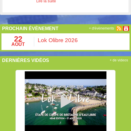
Lire la suite
PROCHAIN ÉVÈNEMENT
+ d'évènements
22
Lok Olibre 2026
AOÛT
DERNIÈRES VIDÉOS
+ de videos