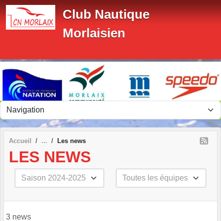
Panneau de gestion des cookies
Club Nautique
Morlaisien
Accueil
Les news
LES NEWS
3 news