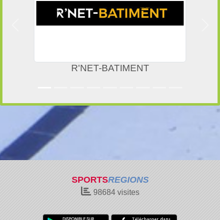
Précedent
Suiv
R'NET-BATIMENT
SPORTS
REGIONS
98684
visites