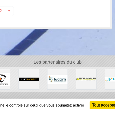
2
»
Les partenaires du club
Ch
nne le contrôle sur ceux que vous souhaitez activer
Tout accepte
Information