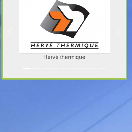
Précedent
Suivan
que
Granit Breton