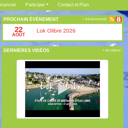
inancier
Participer
Contact et Plan
PROCHAIN ÉVÈNEMENT
+ d'évènements
22
Lok Olibre 2026
AOÛT
DERNIÈRES VIDÉOS
+ de videos