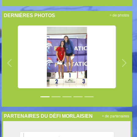
DERNIÈRES PHOTOS
+ de photos
Précedent
Suiva
PARTENAIRES DU DÉFI MORLAISIEN
+ de partenaires